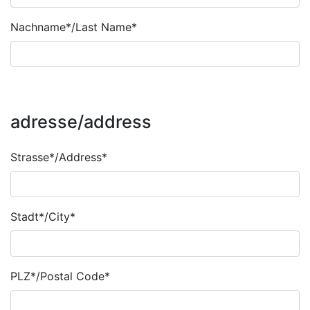
Nachname*/Last Name*
adresse/address
customer
Strasse*/Address*
address
Stadt*/City*
PLZ*/Postal Code*