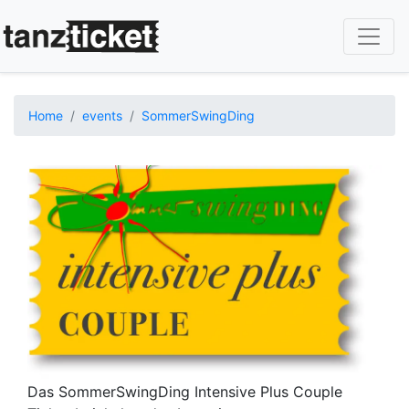
Skip
to
main
content
Home
events
SommerSwingDing
Image
Das SommerSwingDing Intensive Plus Couple