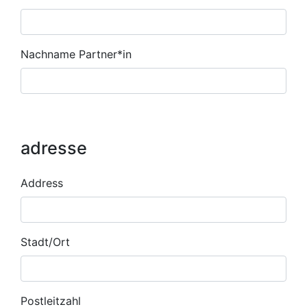
Nachname Partner*in
adresse
customer
Address
address
Stadt/Ort
Postleitzahl