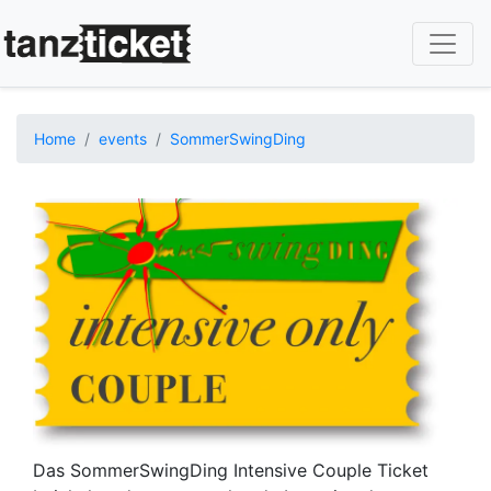
Skip
to
main
content
Home
events
SommerSwingDing
Image
Das SommerSwingDing Intensive Couple Ticket